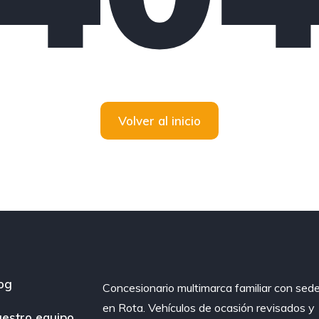
Volver al inicio
og
Concesionario multimarca familiar con sed
en Rota. Vehículos de ocasión revisados y
estro equipo