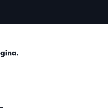
gina.
4