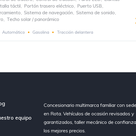
alla táctil
,
Portón trasero eléctrico
,
Puerto USB
,
rcamiento
,
Sistema de navegación
,
Sistema de sonido
,
ro
,
Techo solar / panorámico
Automático
Gasolina
Tracción delantera
og
Concesionario multimarca familiar con sed
en Rota. Vehículos de ocasión revisados y
estro equipo
garantizados, taller mecánico de confianza
los mejores precios.