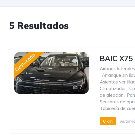
5 Resultados
Destacado
BAIC X75
Airbags laterales
,
Arranque sin lla
Asientos ventila
7
Climatizador
,
Co
de aleación
,
Pant
Sensores de apa
Tapicería de cue
0 km
Automá