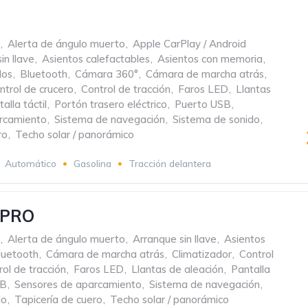
,
Alerta de ángulo muerto
,
Apple CarPlay / Android
in llave
,
Asientos calefactables
,
Asientos con memoria
,
dos
,
Bluetooth
,
Cámara 360°
,
Cámara de marcha atrás
,
ntrol de crucero
,
Control de tracción
,
Faros LED
,
Llantas
alla táctil
,
Portón trasero eléctrico
,
Puerto USB
,
rcamiento
,
Sistema de navegación
,
Sistema de sonido
,
ro
,
Techo solar / panorámico
Automático
Gasolina
Tracción delantera
 PRO
,
Alerta de ángulo muerto
,
Arranque sin llave
,
Asientos
luetooth
,
Cámara de marcha atrás
,
Climatizador
,
Control
rol de tracción
,
Faros LED
,
Llantas de aleación
,
Pantalla
SB
,
Sensores de aparcamiento
,
Sistema de navegación
,
do
,
Tapicería de cuero
,
Techo solar / panorámico