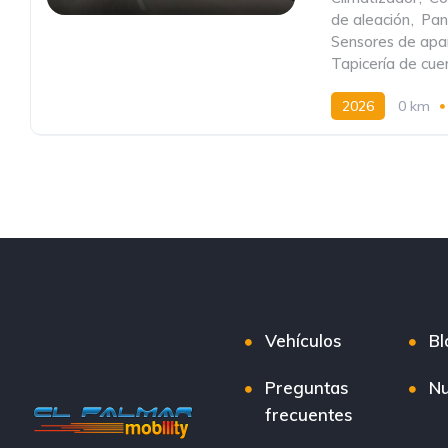
de aleación
,
Pant
Sensores de apa
Tapicería de cue
2026
0 km
Vehículos
Bl
Preguntas
Nu
frecuentes