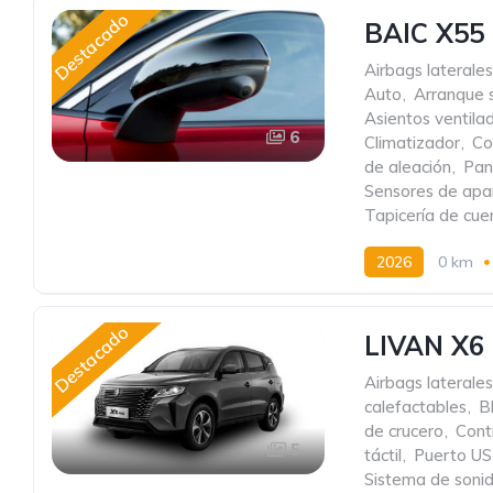
Destacado
BAIC X55
Airbags laterales
Auto
,
Arranque s
Asientos ventila
6
Climatizador
,
Co
de aleación
,
Pant
Sensores de apa
Tapicería de cue
2026
0 km
Destacado
LIVAN X6
Airbags laterales
calefactables
,
B
de crucero
,
Cont
5
táctil
,
Puerto U
Sistema de soni