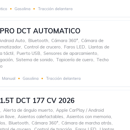
tico
Gasolina
Tracción delantera
 PRO DCT AUTOMATICO
Android Auto
,
Bluetooth
,
Cámara 360°
,
Cámara de
imatizador
,
Control de crucero
,
Faros LED
,
Llantas de
a táctil
,
Puerto USB
,
Sensores de aparcamiento
,
gación
,
Sistema de sonido
,
Tapicería de cuero
,
Techo
co
Manual
Gasolina
Tracción delantera
1.5T DCT 177 CV 2026
,
Alerta de ángulo muerto
,
Apple CarPlay / Android
in llave
,
Asientos calefactables
,
Asientos con memoria
,
dos
,
Bluetooth
,
Cámara 360°
,
Cámara de marcha atrás
,
ntrol de crucero
,
Control de tracción
,
Faros LED
,
Llantas