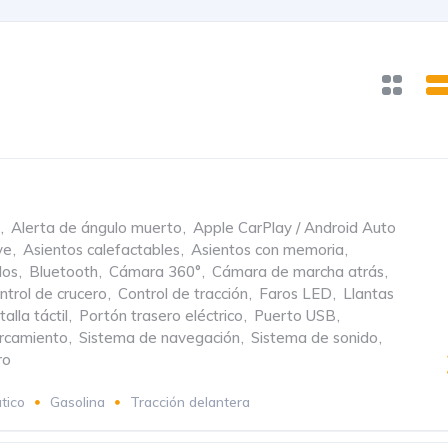
,
Alerta de ángulo muerto
,
Apple CarPlay / Android Auto
ve
,
Asientos calefactables
,
Asientos con memoria
,
dos
,
Bluetooth
,
Cámara 360°
,
Cámara de marcha atrás
,
ntrol de crucero
,
Control de tracción
,
Faros LED
,
Llantas
alla táctil
,
Portón trasero eléctrico
,
Puerto USB
,
rcamiento
,
Sistema de navegación
,
Sistema de sonido
,
ro
tico
Gasolina
Tracción delantera