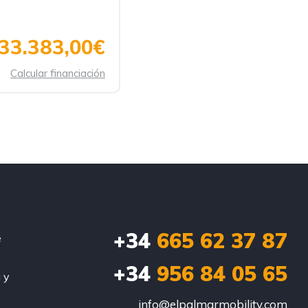
33.383,00€
Calcular financiación
+34
665 62 37 87
e
+34
956 84 05 65
 y
info@elpalmarmobility.com