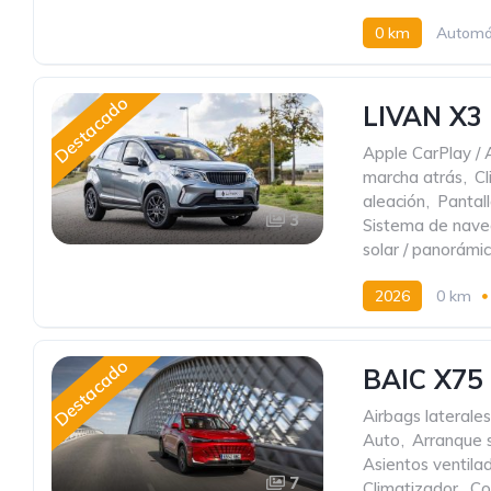
0 km
Automá
Destacado
LIVAN X3
Apple CarPlay / 
marcha atrás
,
Cl
aleación
,
Pantall
3
Sistema de nave
solar / panorámi
2026
0 km
Destacado
BAIC X75 
Airbags laterales
Auto
,
Arranque s
Asientos ventila
7
Climatizador
,
Co