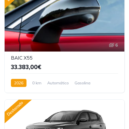
6
BAIC X55
33.383,00€
2026
0 km
Automático
Gasolina
Tracción delantera
Destacado