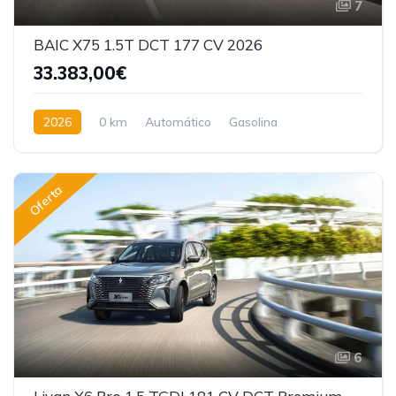
7
BAIC X75 1.5T DCT 177 CV 2026
33.383,00€
2026
0 km
Automático
Gasolina
Tracción delantera
Oferta
6