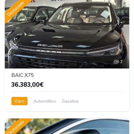
Destacado
7
BAIC X75
36.383,00€
0 km
Automático
Gasolina
Tracción delantera
Destacado