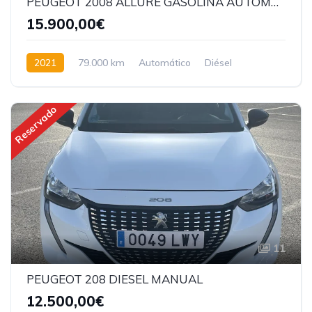
PEUGEOT 2008 ALLURE GASOLINA AUTOMATICO
15.900,00€
2021
79.000 km
Automático
Diésel
Tracción delantera
Reservado
11
PEUGEOT 208 DIESEL MANUAL
12.500,00€