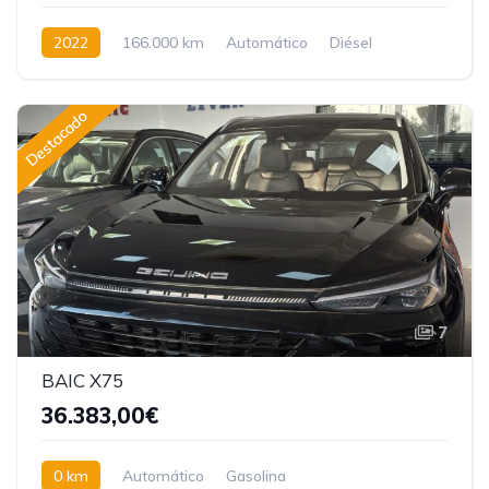
2022
166.000 km
Automático
Diésel
Destacado
7
BAIC X75
36.383,00€
0 km
Automático
Gasolina