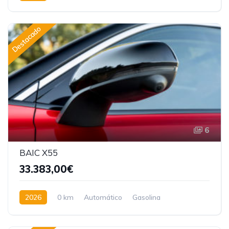
Tracción delantera
Destacado
6
BAIC X55
33.383,00€
2026
0 km
Automático
Gasolina
Tracción delantera