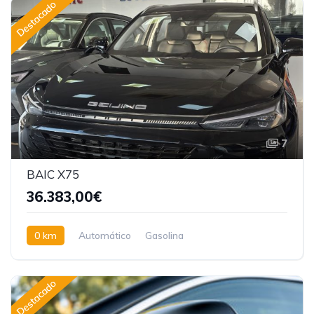
Destacado
7
BAIC X75
36.383,00€
0 km
Automático
Gasolina
Tracción delantera
Destacado