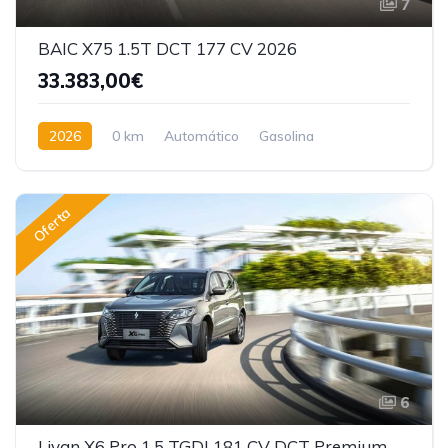
7
BAIC X75 1.5T DCT 177 CV 2026
33.383,00€
2026
0 km
Automático
Gasolina
Tracción delantera
Oferta
6
Livan X6 Pro 1.5 TGDI 181 CV DCT Premium 2026