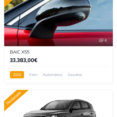
6
BAIC X55
33.383,00€
2026
0 km
Automático
Gasolina
Tracción delantera
Destacado