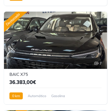
Tracción delantera
Destacado
7
BAIC X75
36.383,00€
0 km
Automático
Gasolina
Tracción delantera