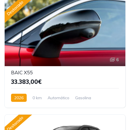
Destacado
6
BAIC X55
33.383,00€
2026
0 km
Automático
Gasolina
Tracción delantera
Destacado