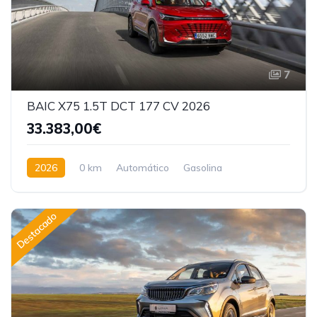
7
BAIC X75 1.5T DCT 177 CV 2026
33.383,00€
2026
0 km
Automático
Gasolina
Tracción delantera
Destacado