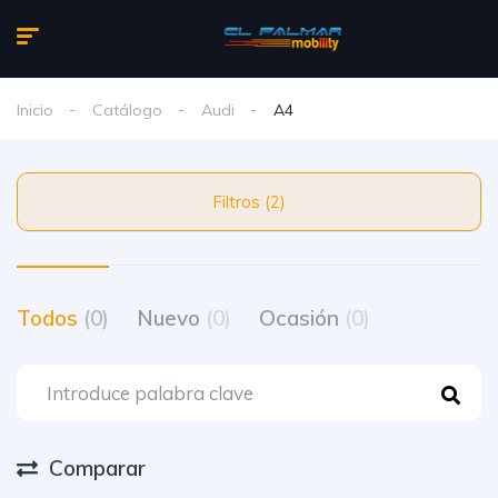
Inicio
Catálogo
Audi
A4
Filtros (2)
Todos
(0)
Nuevo
(0)
Ocasión
(0)
Comparar