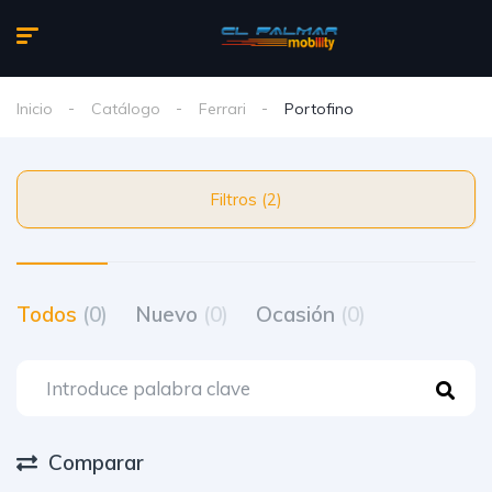
Inicio
Catálogo
Ferrari
Portofino
Filtros (2)
Todos
(0)
Nuevo
(0)
Ocasión
(0)
Comparar