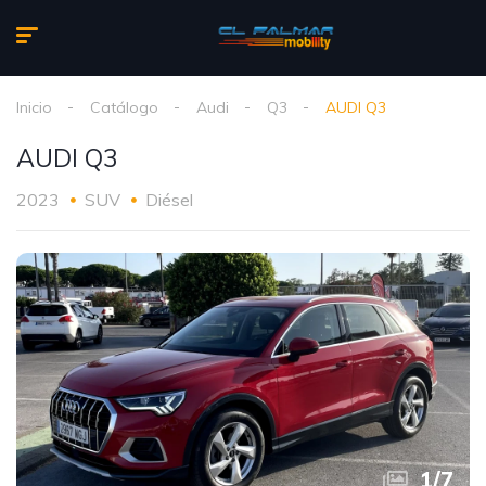
Inicio
Catálogo
Audi
Q3
AUDI Q3
AUDI Q3
2023
SUV
Diésel
1
/
7