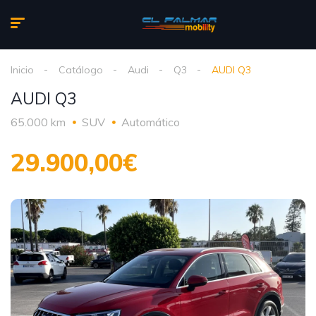
Inicio
Catálogo
Audi
Q3
AUDI Q3
AUDI Q3
65.000 km
SUV
Automático
29.900,00€