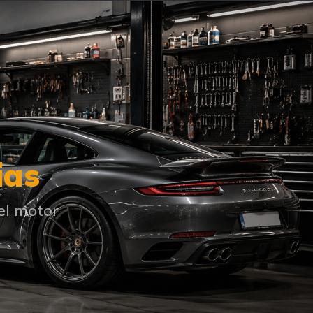
ias
el motor