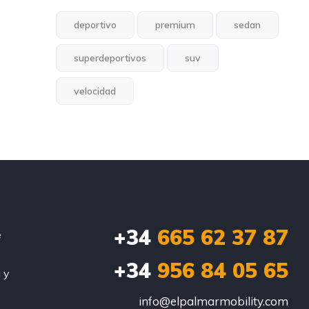
deportivo
premium
sedan
superdeportivos
suv
velocidad
+34
665 62 37 87
e
+34
956 84 05 65
 y
info@elpalmarmobility.com