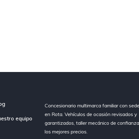
og
Concesionario multimarca familiar con sed
en Rota. Vehículos de ocasión revisados y
estro equipo
garantizados, taller mecánico de confianza
los mejores precios.