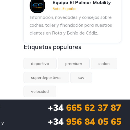
Equipo El Palmar Mobility
Rota, España
Información, novedades y consejos sobre
coches, taller y financiación para nuestros
clientes en Rota y Bahía de Cádiz.
Etiquetas populares
deportivo
premium
sedan
superdeportivos
suv
velocidad
+34
665 62 37 87
e
+34
956 84 05 65
 y