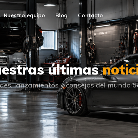
Nuestro equipo
Blog
Contacto
estras últimas
notic
es, lanzamientos y consejos del mundo d