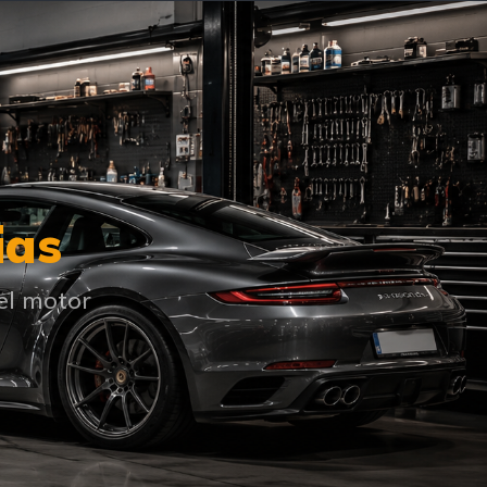
ias
el motor