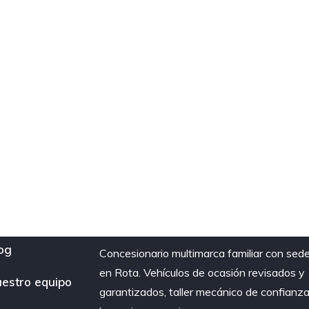
og
Concesionario multimarca familiar con sed
en Rota. Vehículos de ocasión revisados y
estro equipo
garantizados, taller mecánico de confianza